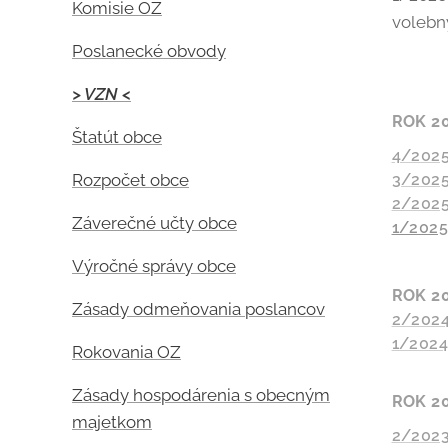
Komisie OZ
volebny
Poslanecké obvody
> VZN <
ROK 2
Štatút obce
4/2025
Rozpočet obce
3/2025
2/2025
Záverečné učty obce
1/2025
Výročné správy obce
ROK 2
Zásady odmeňovania poslancov
2/2024
1/2024
Rokovania OZ
Zásady hospodárenia s obecným
ROK 2
majetkom
2/2023