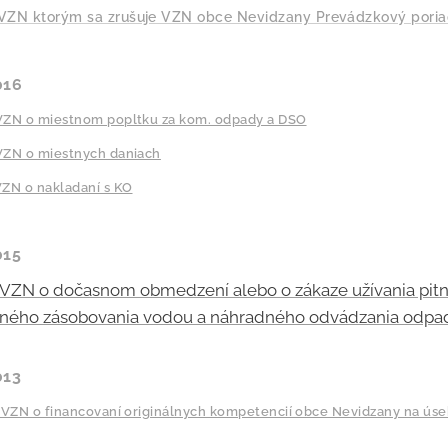
VZN ktorým sa zrušuje VZN obce Nevidzany Prevádzkový poria
016
VZN o miestnom popltku za kom. odpady a DSO
VZN o miestnych daniach
ZN o nakladaní s KO
015
 VZN o dočasnom obmedzení alebo o zákaze užívania pitne
ného zásobovania vodou a náhradného odvádzania odpa
013
 VZN o financovaní originálnych kompetencií obce Nevidzany na úse