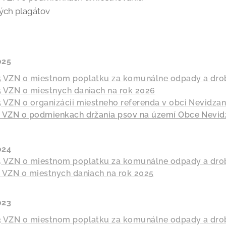
́ch plagátov
025
 VZN o miestnom poplatku za komunálne odpady a dro
 VZN o miestnych daniach na rok 2026
 VZN o organizácii miestneho referenda v obci Nevidza
 VZN o podmienkach držania psov na území Obce Nevid
024
 VZN o miestnom poplatku za komunálne odpady a dro
 VZN o miestnych daniach na rok 2025
023
 VZN o miestnom poplatku za komunálne odpady a dro