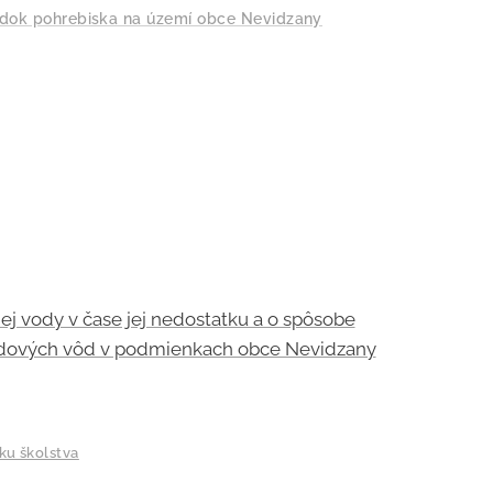
dok pohrebiska na území obce Nevidzany
j vody v čase jej nedostatku a o spôsobe
dových vôd v podmienkach obce Nevidzany
ku školstva