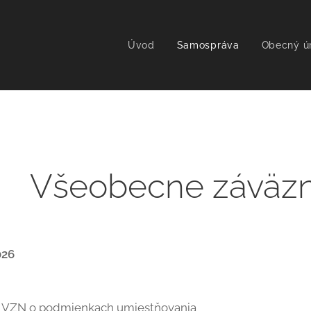
Úvod
Samospráva
Obecný ú
Všeobecne záväzn
026
 VZN o podmienkach umiestňovania