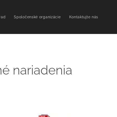
rad
Spoločenské organizácie
Kontaktujte nás
é nariadenia