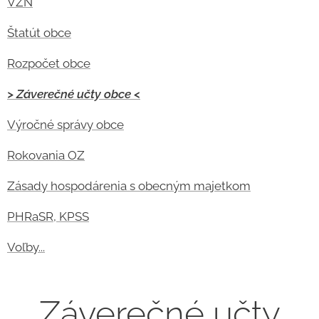
VZN
Štatút obce
Rozpočet obce
> Záverečné učty obce <
Výročné správy obce
Rokovania OZ
Zásady hospodárenia s obecným majetkom
PHRaSR, KPSS
Voľby...
Záverečné učty