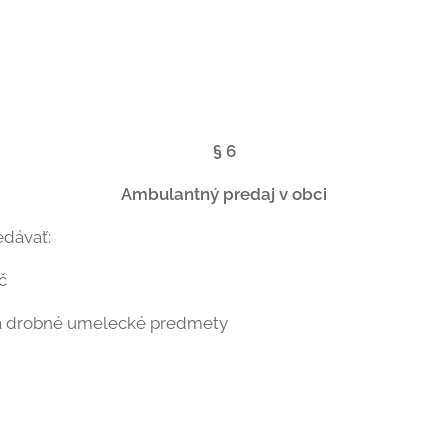
§ 6
Ambulantný predaj v obci
edávať:
č
 a drobné umelecké predmety