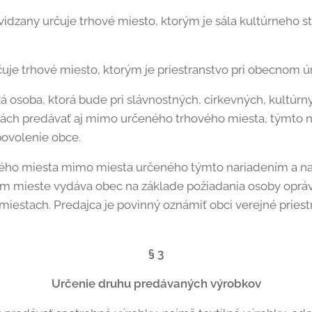
Nevidzany určuje trhové miesto, ktorým je sála kultúrneho
čuje trhové miesto, ktorým je priestranstvo pri obecnom ú
ká osoba, ktorá bude pri slávnostných, cirkevných, kultúr
iách predávať aj mimo určeného trhového miesta, týmto 
povolenie obce.
ového miesta mimo miesta určeného týmto nariadením a na
om mieste vydáva obec na základe požiadania osoby oprá
miestach. Predajca je povinný oznámiť obci verejné pries
§ 3
Určenie druhu predávaných výrobkov