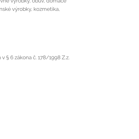
devné výrobky, obuv, domáce
enské výrobky, kozmetika,
 § 6 zákona č. 178/1998 Z.z.