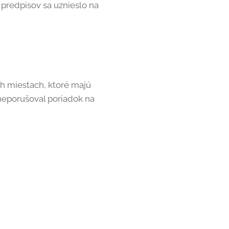
 predpisov sa uznieslo na
h miestach, ktoré majú
neporušoval poriadok na