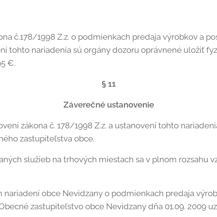
ona č.178/1998 Z.z. o podmienkach predaja výrobkov a po
í tohto nariadenia sú orgány dozoru oprávnené uložiť fyz
5 €.
§ 11
Záverečné ustanovenie
ení zákona č. 178/1998 Z.z. a ustanovení tohto nariaden
ného zastupiteľstva obce.
aných služieb na trhových miestach sa v plnom rozsahu vz
nariadení obce Nevidzany o podmienkach predaja výrobk
 Obecné zastupiteľstvo obce Nevidzany dňa 01.09. 2009 