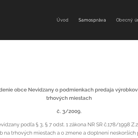
Úvod
Samospráva
Obecný ú
enie obce Nevidzany o podmienkach predaja výrobkov 
trhových miestach
č. 3/2009.
idzany podľa § 3, § 7 odst. 1 zákona NR SR č.178/1998 Z.
b na trhových miestach a o zmene a doplnení neskorších p