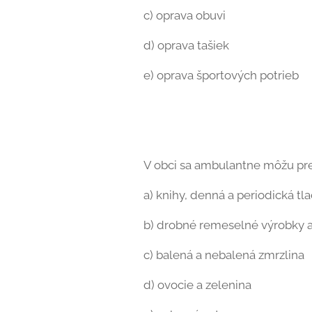
c) oprava obuvi
d) oprava tašiek
e) oprava športových potrieb
V obci sa ambulantne môžu pr
a) knihy, denná a periodická tla
b) drobné remeselné výrobky
c) balená a nebalená zmrzlina
d) ovocie a zelenina