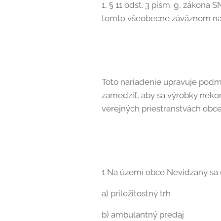
1, § 11 odst. 3 písm. g, zákona
tomto všeobecne záväznom nari
Toto nariadenie upravuje podm
zamedziť, aby sa výrobky neko
verejných priestranstvách obce
1 Na území obce Nevidzany sa u
a) príležitostný trh
b) ambulantný predaj