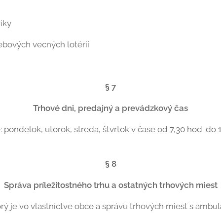
íky
rebových vecných lotérií
§ 7
Trhové dni, predajný a prevádzkový čas
: pondelok, utorok, streda, štvrtok v čase od 7,30 hod. do 
§ 8
Správa príležitostného trhu a ostatných trhových miest
torý je vo vlastníctve obce a správu trhových miest s am