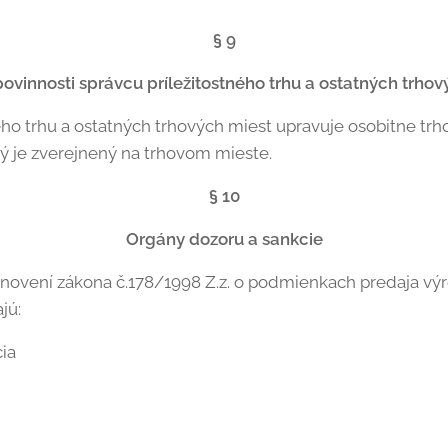
§ 9
povinnosti správcu príležitostného trhu a ostatných trhov
ného trhu a ostatných trhových miest upravuje osobitne tr
ý je zverejnený na trhovom mieste.
§ 10
Orgány dozoru a sankcie
anovení zákona č.178/1998 Z.z. o podmienkach predaja výr
jú:
ia