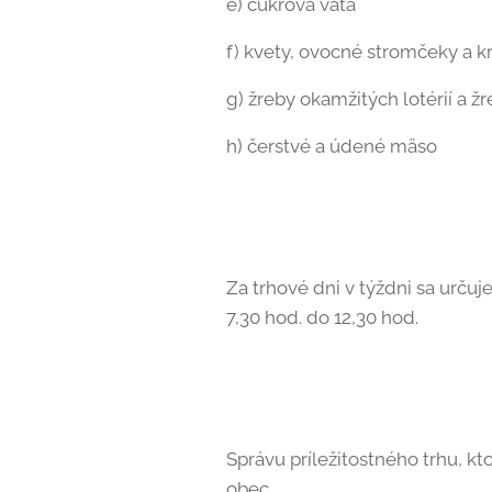
e) cukrová vata
f) kvety, ovocné stromčeky a kr
g) žreby okamžitých lotérií a ž
h) čerstvé a údené mäso
Za trhové dni v týždni sa určuje
7,30 hod. do 12,30 hod.
Správu príležitostného trhu, k
obec.