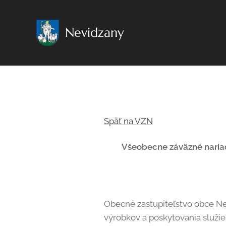
Nevidzany
Späť na VZN
Všeobecne záväzné nariad
Obecné zastupiteľstvo obce Nev
výrobkov a poskytovania služie