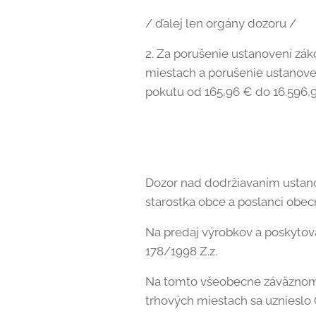
/ ďalej len orgány dozoru /
2. Za porušenie ustanovení zák
miestach a porušenie ustanoven
pokutu od 165,96 € do 16.596,9
Dozor nad dodržiavaním ustanov
starostka obce a poslanci obec
Na predaj výrobkov a poskytov
178/1998 Z.z.
Na tomto všeobecne záväznom 
trhových miestach sa uznieslo