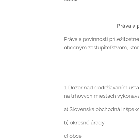
Práva a 
Práva a povinnosti príležitost
obecným zastupiteľstvom, ktor
1. Dozor nad dodržiavaním ust
na trhových miestach vykonáva
a) Slovenská obchodná inšpekc
b) okresné úrady
c) obce