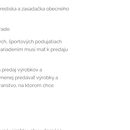
 strediska a zasadačka obecného
rade.
nych, športových podujatiach
nariadením musí mať k predaju
 predaj výrobkov a
vnenej predávať výrobky a
transtvo, na ktorom chce