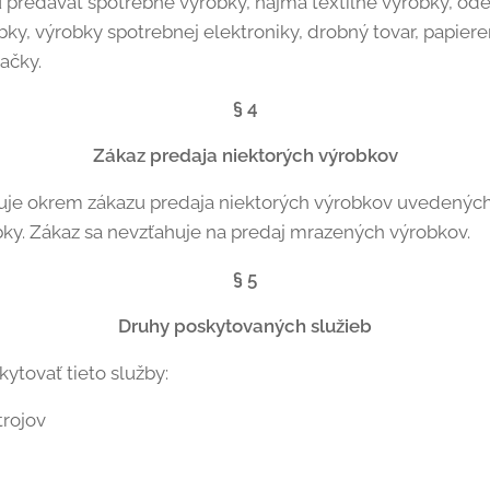
u predávať spotrebné výrobky, najmä textilné výrobky, o
bky, výrobky spotrebnej elektroniky, drobný tovar, papier
ačky.
§ 4
Zákaz predaja niektorých výrobkov
uje okrem zákazu predaja niektorých výrobkov uvedených v
bky. Zákaz sa nevzťahuje na predaj mrazených výrobkov.
§ 5
Druhy poskytovaných služieb
tovať tieto služby:
trojov