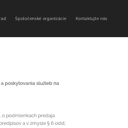
rad
Spoločenské organizácie
Kontaktujte nás
a poskytovania služieb na
z. o podmienkach predaja
redpisov a v zmysle § 6 odst.