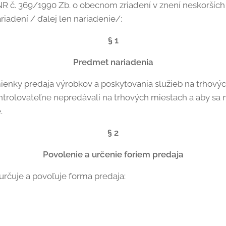
 SNR č. 369/1990 Zb. o obecnom zriadení v znení neskorších
adení / ďalej len nariadenie/:
§ 1
Predmet nariadenia
ienky predaja výrobkov a poskytovania služieb na trhovýc
ntrolovateľne nepredávali na trhových miestach a aby sa 
.
§ 2
Povolenie a určenie foriem predaja
rčuje a povoľuje forma predaja: