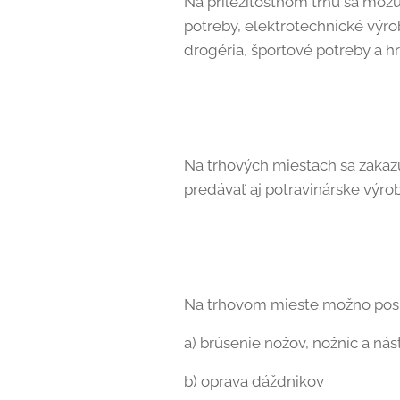
Na príležitostnom trhu sa môž
potreby, elektrotechnické výro
drogéria, športové potreby a hr
Na trhových miestach sa zakaz
predávať aj potravinárske výro
Na trhovom mieste možno posky
a) brúsenie nožov, nožníc a nás
b) oprava dáždnikov