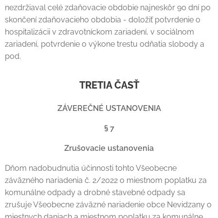
nezdržiaval celé zdaňovacie obdobie najneskôr 90 dní po
skončení zdaňovacieho obdobia - doložiť potvrdenie o
hospitalizácii v zdravotníckom zariadení, v sociálnom
zariadení, potvrdenie o výkone trestu odňatia slobody a
pod.
TRETIA ČASŤ
ZÁVEREČNÉ USTANOVENIA
§ 7
Zrušovacie ustanovenia
Dňom nadobudnutia účinnosti tohto Všeobecne
záväzného nariadenia č. 2/2022 o miestnom poplatku za
komunálne odpady a drobné stavebné odpady sa
zrušuje Všeobecne záväzné nariadenie obce Nevidzany o
miestnych daniach a miestnom poplatku za komunálne