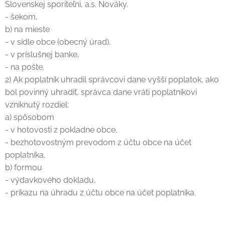
Slovenskej sporiteľni, a.s. Nováky.
- šekom,
b) na mieste
- v sídle obce (obecný úrad),
- v príslušnej banke,
- na pošte.
2) Ak poplatník uhradil správcovi dane vyšší poplatok, ako
bol povinný uhradiť, správca dane vráti poplatníkovi
vzniknutý rozdiel:
a) spôsobom
- v hotovosti z pokladne obce,
- bezhotovostným prevodom z účtu obce na účet
poplatníka,
b) formou
- výdavkového dokladu,
- príkazu na úhradu z účtu obce na účet poplatníka.