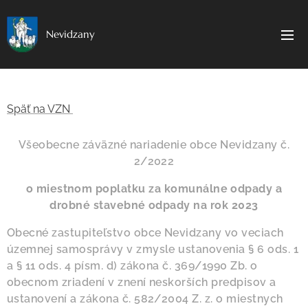
Nevidzany
Späť na VZN
Všeobecne záväzné nariadenie obce Nevidzany č.
2/2022
o miestnom poplatku za komunálne odpady a
drobné stavebné odpady na rok 2023
Obecné zastupiteľstvo obce Nevidzany vo veciach
územnej samosprávy v zmysle ustanovenia § 6 ods. 1
a § 11 ods. 4 písm. d) zákona č. 369/1990 Zb. o
obecnom zriadení v znení neskorších predpisov a
ustanovení a zákona č. 582/2004 Z. z. o miestnych