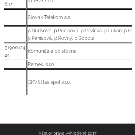
VEPOS s.r.o.
č.12
Slovak Telekom a.s.
p.Ďurišová, p.Púčiková, p.Revická, p.Lukáň, p.Hrdá
p.Pánisová, p.Rovný, p.Sobota
51900124
Komunálna poisťovna
24
Remek, s.r.o.
GKV&Has spol s.r.o.
Všetky práva vyhradené 2017