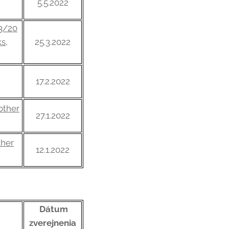
5.5.2022
A3/20
s,
25.3.2022
17.2.2022
other
27.1.2022
ther
12.1.2022
Dátum
zverejnenia