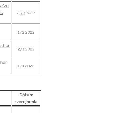
A3/20
s,
25.3.2022
17.2.2022
other
27.1.2022
ther
12.1.2022
Dátum
zverejnenia