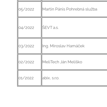
05/2022
Martin Pánis Pohrebná služba
04/2022
ŠEVT a.s.
03/2022
Ing. Miroslav Hamáček
02/2022
MeliTech Ján Meliško
01/2022
abix, s.r.o.