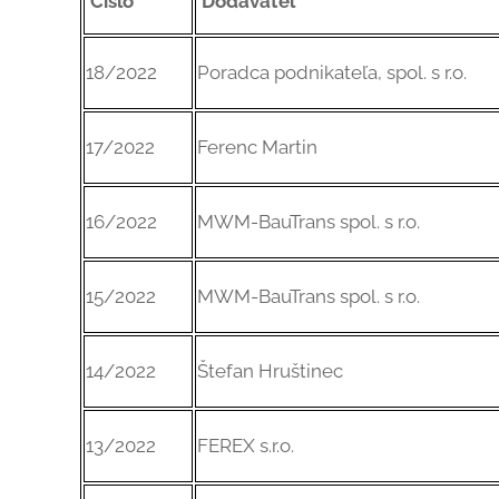
Číslo
Dodávateľ
18/2022
Poradca podnikateľa, spol. s r.o.
17/2022
Ferenc Martin
16/2022
MWM-BauTrans spol. s r.o.
15/2022
MWM-BauTrans spol. s r.o.
14/2022
Štefan Hruštinec
13/2022
FEREX s.r.o.