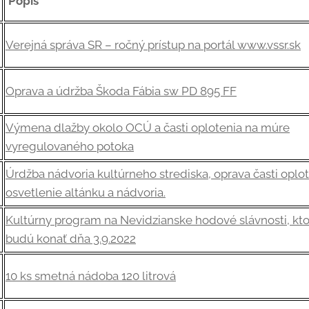
Popis
Verejná správa SR – ročný prístup na portál www.vssr.sk
Oprava a údržba Škoda Fábia sw PD 895 FF
Výmena dlažby okolo OCÚ a časti oplotenia na múre
vyregulovaného potoka
Úrdžba nádvoria kultúrneho strediska, oprava časti oplot
osvetlenie altánku a nádvoria.
Kultúrny program na Nevidzianske hodové slávnosti, kto
budú konať dňa 3.9.2022
10 ks smetná nádoba 120 litrová