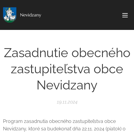
Nevidzany
Zasadnutie obecného
zastupiteľstva obce
Nevidzany
19.11.2024
Program zasadnutia obecného zastupiteľstva obce
Nevidzany, ktoré sa budekonať dňa 22.11. 2024 (piatok) o