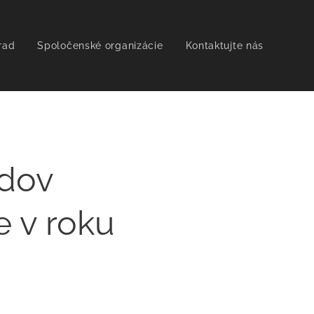
rad
Spoločenské organizácie
Kontaktujte nás
odov
e v roku