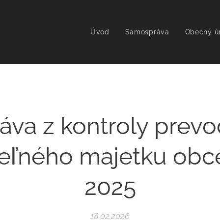
Úvod
Samospráva
Obecný ú
áva z kontroly prev
ľného majetku obc
2025
18.02.2026