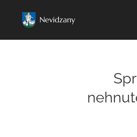
Nevidzany
Spr
nehnute