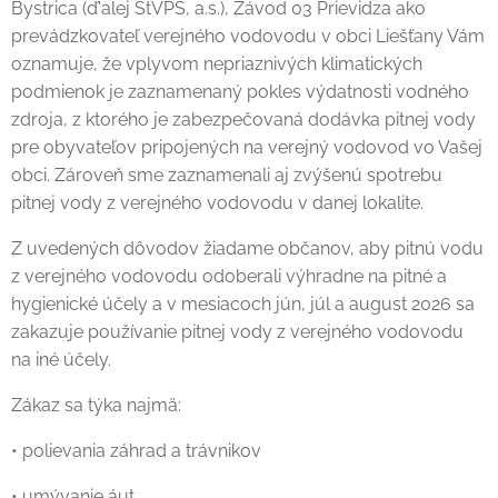
Bystrica (ď'alej StVPS, a.s.), Závod 03 Prievidza ako
prevádzkovateľ verejného vodovodu v obci Liešťany Vám
oznamuje, že vplyvom nepriaznivých klimatických
podmienok je zaznamenaný pokles výdatnosti vodného
zdroja, z ktorého je zabezpečovaná dodávka pitnej vody
pre obyvateľov pripojených na verejný vodovod vo Vašej
obci. Zároveň sme zaznamenali aj zvýšenú spotrebu
pitnej vody z verejného vodovodu v danej lokalite.
Z uvedených dôvodov žiadame občanov, aby pitnú vodu
z verejného vodovodu odoberali výhradne na pitné a
hygienické účely a v mesiacoch jún, júl a august 2026 sa
zakazuje používanie pitnej vody z verejného vodovodu
na iné účely.
Zákaz sa týka najmä:
• polievania záhrad a trávnikov
• umývanie áut,