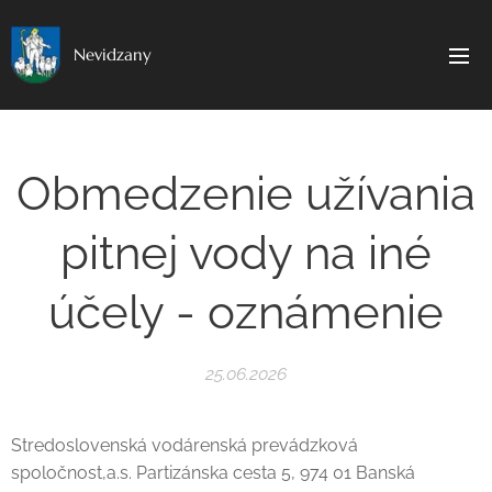
Nevidzany
Obmedzenie užívania
pitnej vody na iné
účely - oznámenie
25.06.2026
Stredoslovenská vodárenská prevádzková
spoločnost,a.s. Partizánska cesta 5, 974 01 Banská