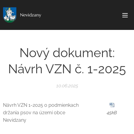
Nevidzany
Nový dokument:
Návrh VZN č. 1-2025
10.06.2025
Návrh VZN 1-2025 o podmienkach
držania psov na území obce
45kB
Nevidzany