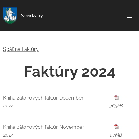
Nevidzany
Späť na Faktúry
Faktúry 2024
Kniha zálohových faktúr December
2024
365kB
Kniha zálohových faktúr November
2024
1,7MB