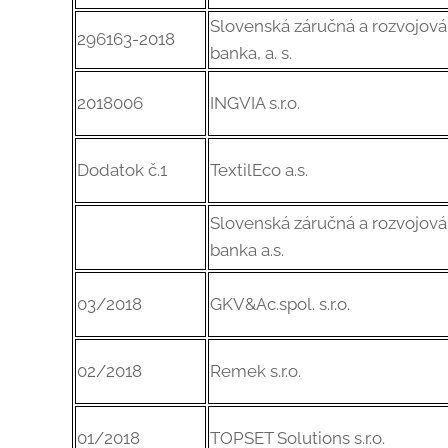
Slovenská záručná a rozvojová
296163-2018
banka, a. s.
2018006
INGVIA s.r.o.
Dodatok č.1
TextilEco a.s.
Slovenská záručná a rozvojová
banka a.s.
03/2018
GKV&Ac.spol. s.r.o.
02/2018
Remek s.r.o.
01/2018
TOPSET Solutions s.r.o.