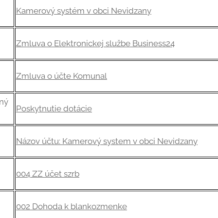
Kamerový systém v obci Nevidzany
Zmluva o Elektronickej službe Business24
Zmluva o účte Komunal
sný
Poskytnutie dotácie
Názov účtu: Kamerový system v obci Nevidzany
004 ZZ účet szrb
002 Dohoda k blankozmenke