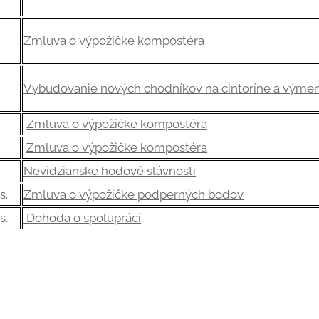
Zmluva o výpožičke kompostéra
Vybudovanie nových chodníkov na cintoríne a
výmen
Zmluva o výpožičke kompostéra
Zmluva o výpožičke kompostéra
Nevidzianske hodové slávnosti
s.
Zmluva o výpožičke podperných bodov
s.
Dohoda o spolupráci