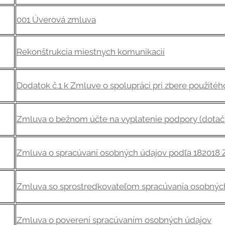
001 Úverová zmluva
Rekonštrukcia miestnych komunikacií
Dodatok č.1 k Zmluve o spolupráci pri zbere použitéh
Zmluva o bežnom účte na vyplatenie podpory (dotač
Zmluva o spracúvaní osobných údajov podľa 182018 Z
Zmluva so sprostredkovateľom spracúvania osobnýc
Zmluva o poverení spracúvaním osobných údajov