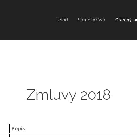
Úvod
Samospráva
Obecný ú
Zmluvy 2018
Popis