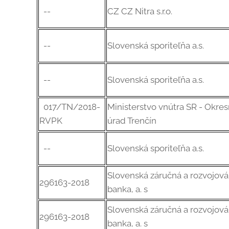
--
CZ CZ Nitra s.r.o.
--
Slovenská sporiteľňa a.s.
--
Slovenská sporiteľňa a.s.
017/TN/2018-
Ministerstvo vnútra SR - Okre
RVPK
úrad Trenčín
--
Slovenská sporiteľňa a.s.
Slovenská záručná a rozvojová
296163-2018
banka, a. s
Slovenská záručná a rozvojová
296163-2018
banka, a. s