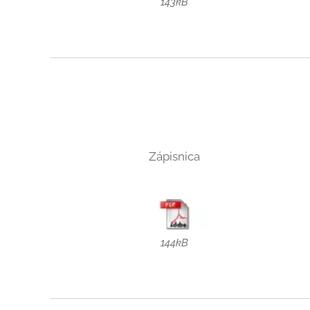
143kB
Zápisnica
144kB