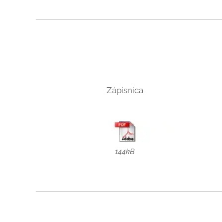
Zápisnica
144kB