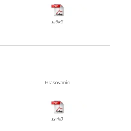
126kB
Hlasovanie
134kB