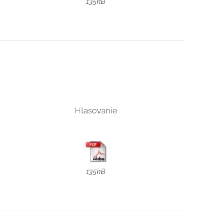
135kB
Hlasovanie
135kB