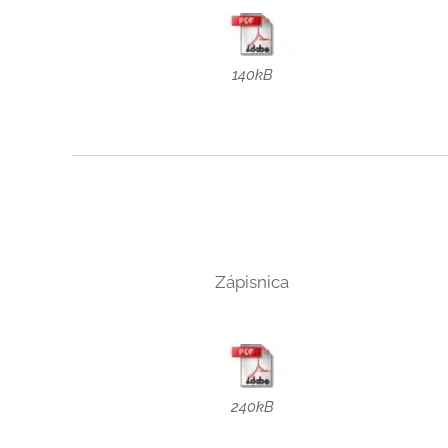
140kB
Zápisnica
240kB