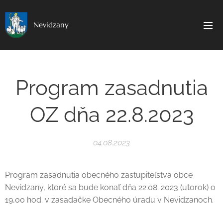
Nevidzany
Program zasadnutia
OZ dňa 22.8.2023
04.08.2023
Program zasadnutia obecného zastupiteľstva obce
Nevidzany, ktoré sa bude konať dňa 22.08. 2023 (utorok) o
19,00 hod. v zasadačke Obecného úradu v Nevidzanoch.